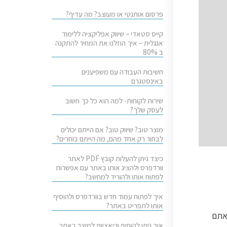
פרסום אותנטי או מעוצב? מה עדיף?
קייס סטאדי – שיווק אפליקציה ללימוד
אנגלית – איך הוזלנו את המחיר להתקנה
ב 80%
חשיבות העבודה עם משפיענים
באינסטגרם
שירות לקוחות- למה הוא כל כך חשוב
לעסק שלך?
מוצר טוב? שיווק טוב? אם הייתם יכולים
לבחור רק אחד מהם, מה הייתם בוחרים?
כיצד ניתן להעלות קובץ PDF לאתר
וורדפרס ולהציג אותו באתר עם אפשרות
לפתוח אותו ולהוריד למחשב?
איך לפתוח עמוד חדש בוורדפרס ולהוסיף
אותו לתפריט באתר?
אתם
איך ניתן להוסיף וריאציות למוצר באתר