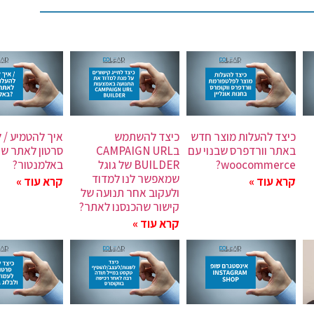
כיצד להעלות מוצר חדש
כיצד להשתמש
איך להטמיע / 
באתר וורדפרס שבנוי עם
בCAMPAIGN URL
סרטון לאתר ש
woocommerce?
BUILDER של גוגל
באלמנטור?
שמאפשר לנו למדוד
קרא עוד »
קרא עוד »
ולעקוב אחר תנועה של
קישור שהכנסנו לאתר?
קרא עוד »