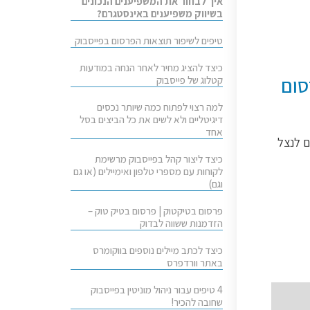
איך לבחור את המשפיענים הנכונים
בשיווק משפיענים באינסטגרם?
טיפים לשיפור תוצאות הפרסום בפייסבוק
כיצד להציג מחיר לאחר הנחה במודעות
סום
קטלוג של פייסבוק
למה רצוי לפתוח כמה שיותר נכסים
דיגיטליים ולא לשים את כל הביצים בסל
אחד
ם לנצל
כיצד ליצור קהל בפייסבוק מרשימת
לקוחות עם מספרי טלפון ואימיילים (או גם
וגם)
פרסום בטיקטוק | פרסום בטיק טוק –
הזדמנות ששווה לבדוק
כיצד לכתב מיילים נוספים בווקומרס
באתר וורדפרס
4 טיפים עבור ניהול מוניטין בפייסבוק
שחובה להכיר!