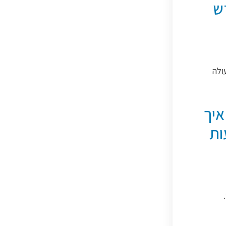
ש
ולה
איך
ות