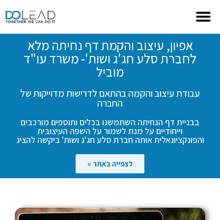
אפיון, עיצוב והקמת דף נחיתה מלא
לחברת סלע חג'ג ושות'- משרד עו"ד
מוביל
עבודת עיצוב והקמה בהתאם לדרישות מדוייקות של
החברה
בבניית דף הנחיתה השתמשנו בכלים ותוספים מורכבים
וייחודיים על מנת לשמור על השפה העיצובית
והפונקציונאלית אותה חברת סלע חג'ג ושות' ביקשה להציג
לצפייה באתר »